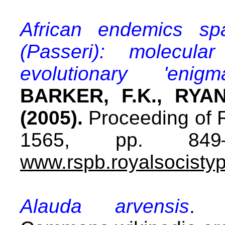
African endemics sp
(Passeri): molecula
evolutionary 'enigm
BARKER, F.K., RYAN
(2005).
Proceeding of R
1565, pp. 849–
www.rspb.royalsocistyp
Alauda arvensis