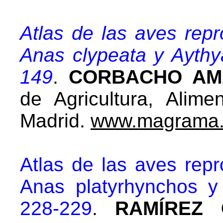
Atlas de las aves rep
Anas clypeata y Aythy
149
.
CORBACHO AMA
de Agricultura, Alim
Madrid.
www.magrama.
Atlas de las aves rep
Anas platyrhynchos y
228-229
.
RAMÍREZ G