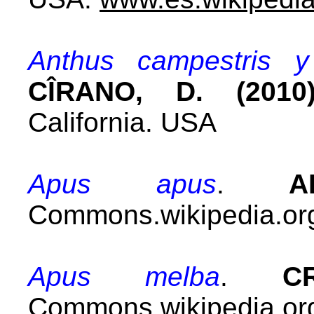
Anthus campestris y
CÎRANO, D. (2010)
California. USA
Apus apus
.
A
Commons.wikipedia.org
Apus melba
.
C
Commons.wikipedia.org