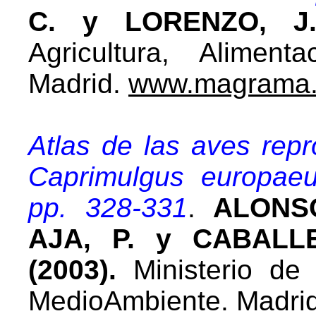
C. y LORENZO, J.A
Agricultura, Alimen
Madrid.
www.magrama.
Atlas de las aves rep
Caprimulgus europaeus
pp. 328-331
.
ALONS
AJA, P. y CABALL
(2003).
Ministerio de 
MedioAmbiente. Madri