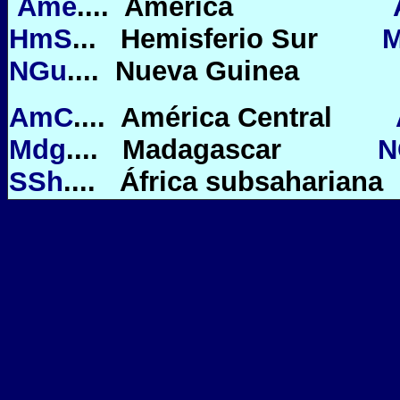
Ame
.... América
HmS
... Hemisferio Sur
M
NGu
.... Nueva Guinea
AmC
.... América Central
Mdg
.... Madagascar
N
SSh
.... África subsahariana