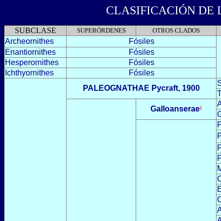
CLASIFICACIÓN DE 
SUBCLASE
SUPERÓRDENES
OTROS CLADOS
Archeornithes
Fósiles
Enantiornithes
Fósiles
Hesperornithes
Fósiles
Ichthyornithes
Fósiles
S
PALEOGNATHAE Pycraft, 1900
T
A
Galloanserae
¹
G
P
P
P
P
M
E
C
A