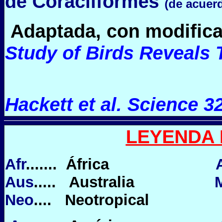
de Coraciiformes
(de acuer
Adaptada, con modifica
Study of Birds Reveals 
Hackett et al. Science 3
LEYENDA 
Afr
....... África
Aus
..... Australia
Neo
.... Neotropical