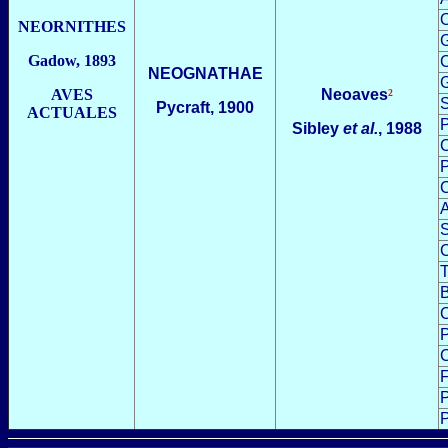
NEORNITHES
G
Gadow, 1893
C
NEOGNATHAE
G
AVES
Neoaves
²
S
Pycraft, 1900
ACTUALES
P
Sibley
et al.
, 1988
C
P
C
A
S
C
T
B
C
P
C
F
P
P