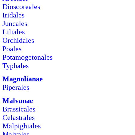
Dioscoreales
Iridales
Juncales
Liliales
Orchidales
Poales
Potamogetonales
Typhales
Magnolianae
Piperales
Malvanae
Brassicales
Celastrales
Malpighiales
Malvales