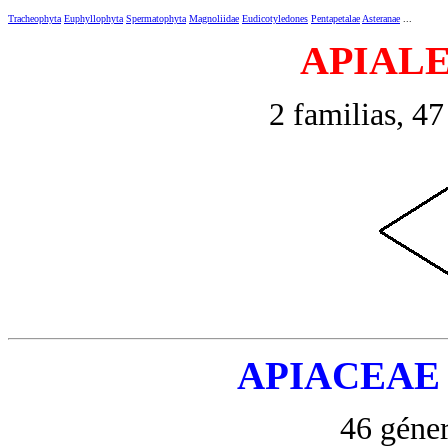
Tracheophyta
Euphyllophyta
Spermatophyta
Magnoliidae
Eudicotyledones
Pentapetalae
Asteranae
...
APIAL
2 familias, 47
APIACEAE
46 géner