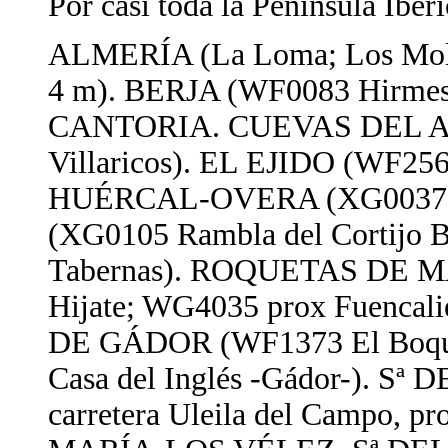
Por casi toda la Península Ibér
ALMERÍA (La Loma; Los Moli
4 m). BERJA (WF0083 Hirmes
CANTORIA. CUEVAS DEL AL
Villaricos). EL EJIDO (WF256
HUÉRCAL-OVERA (XG0037 S
(XG0105 Rambla del Cortijo B
Tabernas). ROQUETAS DE M
Hijate; WG4035 prox Fuencal
DE GÁDOR (WF1373 El Boque
Casa del Inglés -Gádor-). 
carretera Uleila del Campo, pr