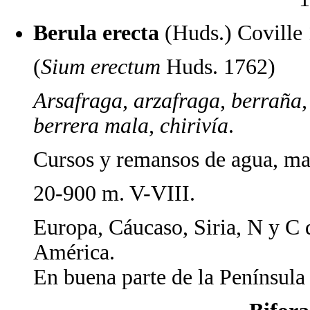
Berula erecta
(Huds.) Covil
(
Sium erectum
Huds. 1762)
Arsafraga, arzafraga, berraña, 
berrera mala, chirivía
.
Cursos y remansos de agua, ma
20-900 m. V-VIII.
Europa, Cáucaso, Siria, N y C 
América.
En buena parte de la Península 