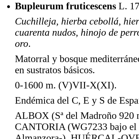
Bupleurum fruticescens
L. 1
Cuchilleja, hierba cebollá, hie
cuarenta nudos, hinojo de perro
oro
.
Matorral y bosque mediterráneo
en sustratos básicos.
0-1600 m. (V)VII-X(XI).
Endémica del C, E y S de Espa
ALBOX (Sª del Madroño 920 
CANTORIA (WG7233 bajo el Pi
Almanzora-). HUÉRCAL-OVER