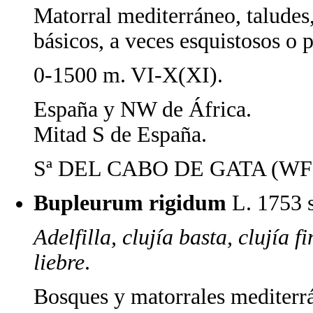
Matorral mediterráneo, taludes,
básicos, a veces esquistosos o p
0-1500 m. VI-X(XI).
España y NW de África.
Mitad S de España.
Sª DEL CABO DE GATA (WF8
Bupleurum rigidum
L. 1753 
Adelfilla, clujía basta, clujía f
liebre
.
Bosques y matorrales mediterrán