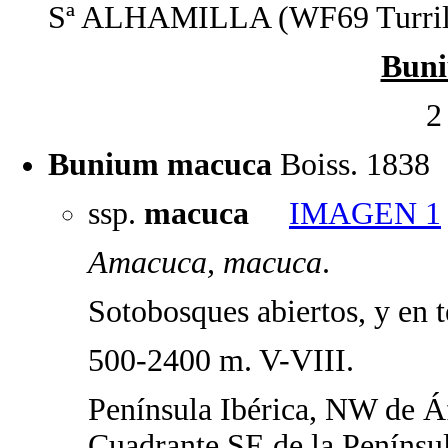
Sª ALHAMILLA (WF69 Turril
Bun
2
Bunium macuca
Boiss. 1838
ssp.
macuca
IMAGEN 1
Amacuca, macuca
.
Sotobosques abiertos, y en 
500-2400 m. V-VIII.
Península Ibérica, NW de Áf
Cuadrante SE de la Penínsul