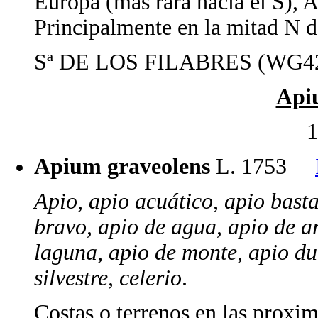
Europa (más rara hacia el S), 
Principalmente en la mitad N de
Sª DE LOS FILABRES (WG42
Api
1
Apium graveolens
L. 1753
Apio, apio acuático, apio bast
bravo, apio de agua, apio de ar
laguna, apio de monte, apio dul
silvestre, celerio
.
Costas o terrenos en las proxi