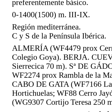
preferentemente básico.
0-1400(1500) m. III-IX.
Región mediterránea.
C y S de la Península Ibérica.
ALMERÍA (WF4479 prox Cerr
Colegio Goya). BERJA. C
Sierrecica 70 m). Sª DE GÁDO
WF2274 prox Rambla de la Ma
CABO DE GATA (WF7166 Las 
Hortichuelas; WF88 Cerro Jay
(WG9307 Cortijo Teresa 250 m