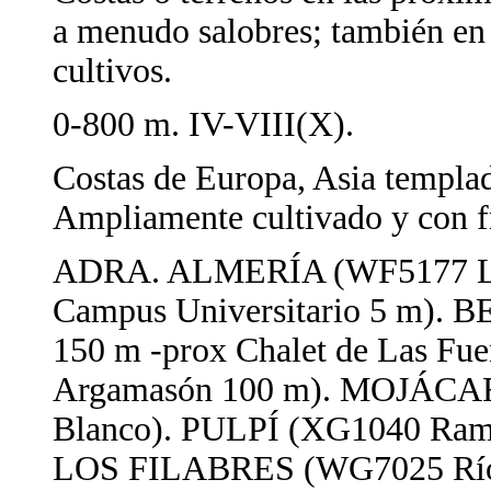
a menudo salobres; también en 
cultivos.
0-800 m. IV-VIII(X).
Costas de Europa, Asia templad
Ampliamente cultivado y con fr
ADRA. ALMERÍA (WF5177 La 
Campus Universitario 5 m). 
150 m -prox Chalet de Las 
Argamasón 100 m). MOJÁCAR 
Blanco). PULPÍ (XG1040 Ramb
LOS FILABRES (WG7025 Río de