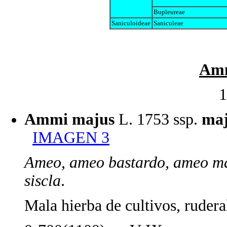
Bupleureae
Saniculoideae
Saniculeae
Am
1
Ammi majus
L. 1753 ssp.
ma
IMAGEN 3
Ameo, ameo bastardo, ameo may
siscla
.
Mala hierba de cultivos, ruderal