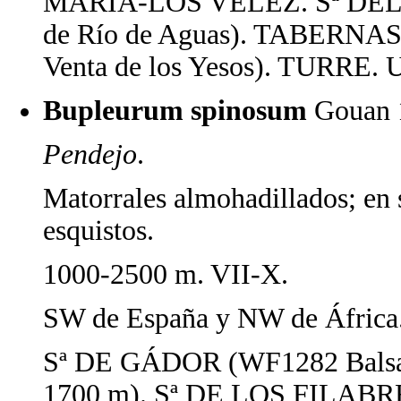
MARÍA-LOS VÉLEZ. Sª DEL
de Río de Aguas). TABERNAS
Venta de los Yesos). TURR
Bupleurum spinosum
Gouan 
Pendejo
.
Matorrales almohadillados; en s
esquistos.
1000-2500 m. VII-X.
SW de España y NW de África
Sª DE GÁDOR (WF1282 Balsa d
1700 m). Sª DE LOS FILABRE