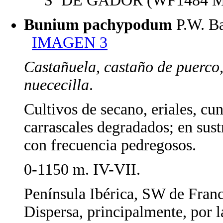
Sª DE GÁDOR (WF1484 Mo
Bunium pachypodum
P.W. B
IMAGEN 3
Castañuela, castaño de puerco,
nuececilla
.
Cultivos de secano, eriales, cun
carrascales degradados; en sust
con frecuencia pedregosos.
0-1150 m. IV-VII.
Península Ibérica, SW de Franc
Dispersa, principalmente, por l