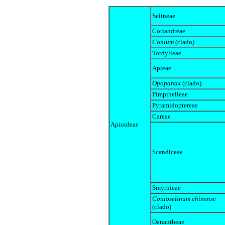
Selineae
Coriandreae
Conium
(clado)
Tordylieae
Apieae
Opopanax
(clado)
Pimpinelleae
Pyramidoptereae
Careae
Apioideae
Scandiceae
Smyrnieae
Conioselinum chinense
(clado)
Oenantheae