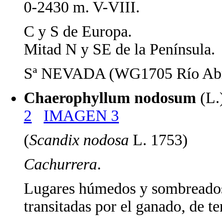
0-2430 m. V-VIII.
C y S de Europa.
Mitad N y SE de la Península.
Sª NEVADA (WG1705 Río Abru
Chaerophyllum nodosum
(L.
2
IMAGEN 3
(
Scandix nodosa
L. 1753)
Cachurrera
.
Lugares húmedos y sombreados,
transitadas por el ganado, de te