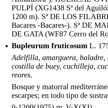
PULPÍ (XG1438 Sª del Aguil
1200 m). Sª DE LOS FILABRE
Bacares -Bacares-). Sª DE
DE GATA (WF87 Cerro del Ro
Bupleurum fruticosum
L. 17
Adelfilla, amarguera, baladre, 
costilla de buey, cuchilleja, cu
reores
.
Bosque y matorral mediterráneo
escarpes; en todo tipo de sustra
0-1200(1975) m. V-X(XI).