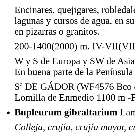
Encinares, quejigares, robledal
lagunas y cursos de agua, en s
en pizarras o granitos.
200-1400(2000) m. IV-VII(VII
W y S de Europa y SW de Asia
En buena parte de la Península 
Sª DE GÁDOR (WF4576 Bco de
Lomilla de Enmedio 1100 m -
Bupleurum gibraltarium
Lam
Colleja, crujía, crujía mayor, c