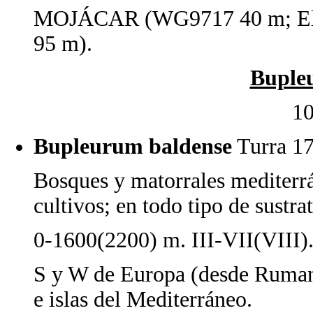
MOJÁCAR (WG9717 40 m; El S
95 m).
Buple
10
Bupleurum baldense
Turra 1
Bosques y matorrales mediterrán
cultivos; en todo tipo de sustrat
0-1600(2200) m. III-VII(VIII)
S y W de Europa (desde Rumani
e islas del Mediterráneo.