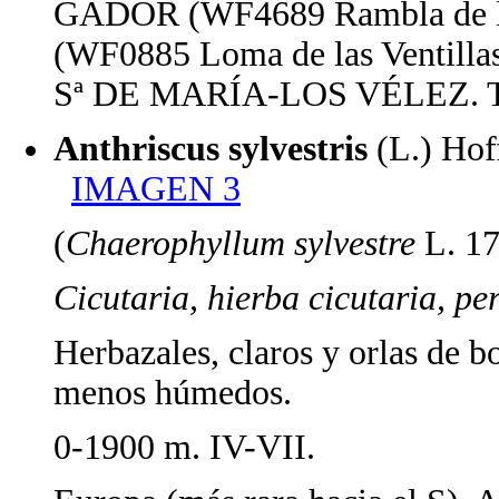
GÁDOR (WF4689 Rambla de l
(WF0885 Loma de las Ventillas
Sª DE MARÍA-LOS VÉLEZ. TU
Anthriscus sylvestris
(L.) H
IMAGEN 3
(
Chaerophyllum sylvestre
L. 17
Cicutaria, hierba cicutaria, per
Herbazales, claros y orlas de b
menos húmedos.
0-1900 m. IV-VII.