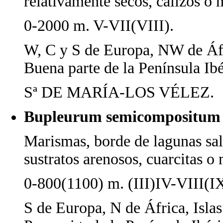
relativamente secos, calizos o 
0-2000 m. V-VII(VIII).
W, C y S de Europa, NW de Áfr
Buena parte de la Península Ibé
Sª DE MARÍA-LOS VÉLEZ.
Bupleurum semicompositum
Marismas, borde de lagunas salo
sustratos arenosos, cuarcitas o 
0-800(1100) m. (III)IV-VIII(IX
S de Europa, N de África, Isla