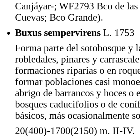
Canjáyar-; WF2793 Bco de las 
Cuevas; Bco Grande).
Buxus sempervirens
L. 17
Forma parte del sotobosque y l
robledales, pinares y carrascal
formaciones riparias o en roqu
formar poblaciones casi monoes
abrigo de barrancos y hoces o e
bosques caducifolios o de coníf
básicos, más ocasionalmente so
20(400)-1700(2150) m. II-IV.