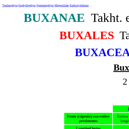
Tracheophyta
Euphyllophyta
Spermatophyta
Magnoliidae
Eudicotyledones
...
BUXANAE
Takht. 
BUXALES
Ta
BUXACE
Bux
2
Fruto (cápsula) con estilos
Estilos
persistentes
longi
Longitud hojas