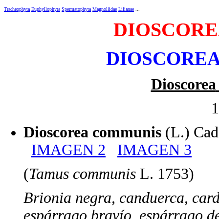
Tracheophyta
Euphyllophyta
Spermatophyta
Magnoliidae
Lilianae
...
DIOSCORE
DIOSCORE
Dioscorea
1
Dioscorea communis
(L.) Ca
IMAGEN 2
IMAGEN 3
(
Tamus communis
L. 1753)
Brionia negra, canduerca, car
espárrago bravío, espárrago d