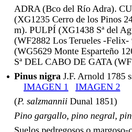
ADRA (Bco del Río Adra)
(XG1235 Cerro de los Pinos 2
m). PULPÍ (XG1438 Sª del Ag
(WF2882 Los Terueles -Felix
(WG5629 Monte Esparteño 1
Sª DEL CABO DE GATA (WF8
Pinus nigra
J.F. Arnold 1785 
IMAGEN 1
IMAGEN 2
(
P. salzmannii
Dunal 1851)
Pino gargallo, pino negral, pi
Suelos pedregosos o margoso-cal