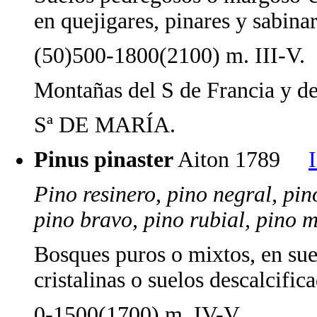
en quejigares, pinares y sabina
(50)500-1800(2100) m. III-V.
Montañas del S de Francia y de
Sª DE MARÍA.
Pinus pinaster
Aiton 1789
Pino resinero, pino negral, pin
pino bravo, pino rubial, pino 
Bosques puros o mixtos, en suel
cristalinas o suelos descalcific
0-1500(1700) m. IV-V.