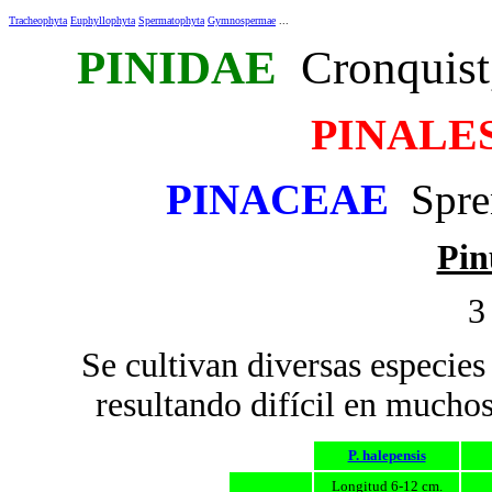
Tracheophyta
Euphyllophyta
Spermatophyta
Gymnospermae
...
PINIDAE
Cronquist
PINALE
PINACEAE
Spren
Pin
3
Se cultivan diversas especies
resultando difícil en muchos 
P. halepensis
Longitud 6-12 cm.