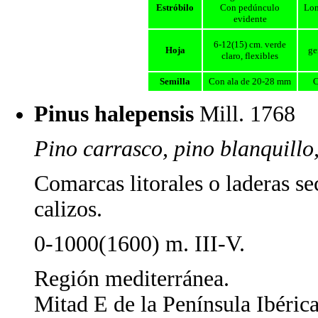
Estróbilo
Con pedúnculo
Lon
evidente
6-12(15) cm. verde
Hoja
ge
claro, flexibles
Semilla
Con ala de 20-28 mm
C
Pinus halepensis
Mill. 176
Pino carrasco, pino blanquillo
Comarcas litorales o laderas sec
calizos.
0-1000(1600) m. III-V.
Región mediterránea.
Mitad E de la Península Ibérica