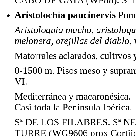
CABO DE GATA (WF88). Sª NE
Aristolochia paucinervis
Pom
Aristoloquia macho, aristoloqui
melonera, orejillas del diablo,
Matorrales aclarados, cultivos 
0-1500 m. Pisos meso y supram
VI.
Mediterránea y macaronésica.
Casi toda la Península Ibérica.
Sª DE LOS FILABRES. Sª NEV
TURRE (WG9606 prox Cortijo 