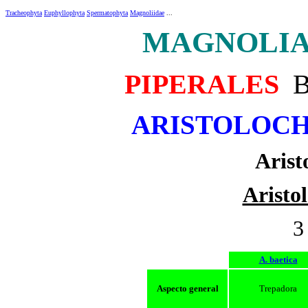
Tracheophyta
Euphyllophyta
Spermatophyta
Magnoliidae
...
MAGNOLI
PIPERALES
Be
ARISTOLOC
Arist
Aristo
3
A. baetica
Aspecto general
Trepadora