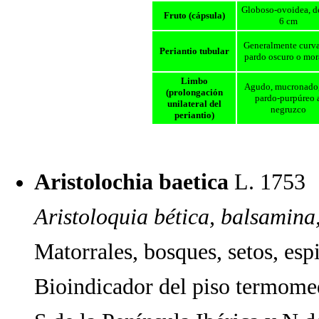
Globoso-ovoidea, de
Fruto (cápsula)
6 cm
Generalmente curv
Periantio tubular
pardo oscuro o mo
Limbo
Agudo, mucronado,
(prolongación
pardo-purpúreo 
unilateral del
negruzco
periantio)
Aristolochia baetica
L. 175
Aristoloquia bética, balsamina
Matorrales, bosques, setos, esp
Bioindicador del piso termome