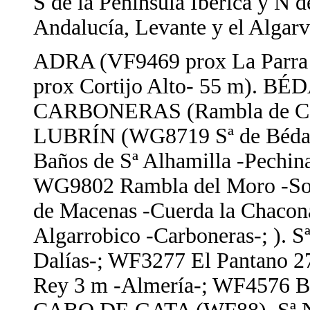
S de la Península Ibérica y N d
Andalucía, Levante y el Algarv
ADRA (VF9469 prox La Parra 
prox Cortijo Alto- 55 m). B
CARBONERAS (Rambla de Carbo
LUBRÍN (WG8719 Sª de Béd
Baños de Sª Alhamilla -Pech
WG9802 Rambla del Moro -So
de Macenas -Cuerda la Chacona
Algarrobico -Carboneras-; ).
Dalías-; WF3277 El Pantano 2
Rey 3 m -Almería-; WF4576 B