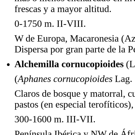
frescas y a mayor altitud.
0-1750 m. II-VIII.
W de Europa, Macaronesia (Azo
Dispersa por gran parte de la Pe
Alchemilla cornucopioides
(L
(
Aphanes cornucopioides
Lag. 
Claros de bosque y matorral, cu
pastos (en especial terofíticos),
300-1600 m. III-VII.
Península Ibérica y NW de Áfr