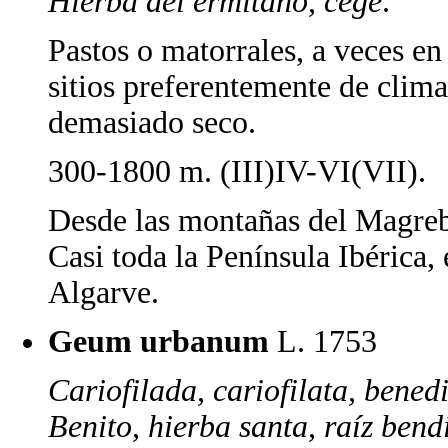
Hierba del ermitaño, cege
.
Pastos o matorrales, a veces e
sitios preferentemente de cli
demasiado seco.
300-1800 m. (III)IV-VI(VII).
Desde las montañas del Magreb 
Casi toda la Península Ibérica,
Algarve.
Geum urbanum
L. 1753
Cariofilada, cariofilata, bened
Benito, hierba santa, raíz ben