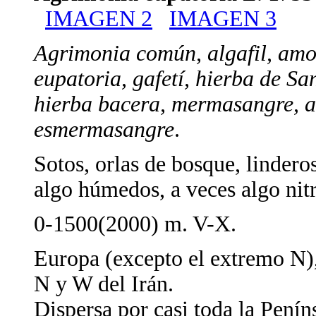
IMAGEN 2
IMAGEN 3
Agrimonia común, algafil, amor
eupatoria, gafetí, hierba de Sa
hierba bacera, mermasangre, a
esmermasangre
.
Sotos, orlas de bosque, linderos
algo húmedos, a veces algo nit
0-1500(2000) m. V-X.
Europa (excepto el extremo N)
N y W del Irán.
Dispersa por casi toda la Peníns