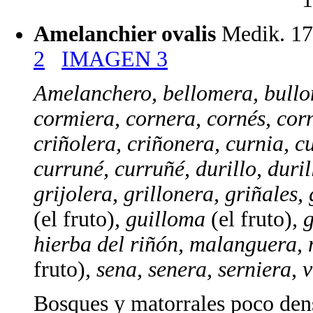
Amelanchier ovalis
Medik. 17
2
IMAGEN 3
Amelanchero, bellomera, bullom
cormiera, cornera, cornés, corni
criñolera, criñonera, curnia, c
curruné, curruñé, durillo, duril
grijolera, grillonera, griñales,
(el fruto)
, guilloma
(el fruto)
, 
hierba del riñón, malanguera,
fruto)
, sena, senera, serniera, 
Bosques y matorrales poco denso