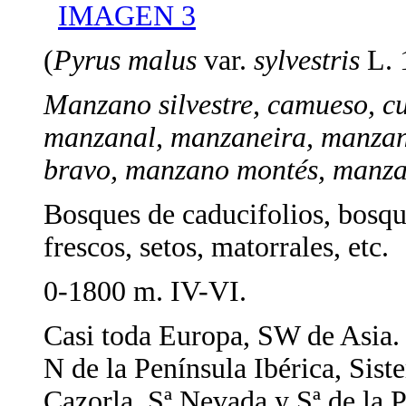
IMAGEN 3
(
Pyrus malus
var.
sylvestris
L. 
Manzano silvestre, camueso, cur
manzanal, manzaneira, manza
bravo, manzano montés, manz
Bosques de caducifolios, bosqu
frescos, setos, matorrales, etc.
0-1800 m. IV-VI.
Casi toda Europa, SW de Asia.
N de la Península Ibérica, Sist
Cazorla, Sª Nevada y Sª de la 