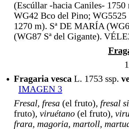
(Escúllar -hacia Caniles- 1750
WG42 Bco del Pino; WG5525 Bc
1270 m). Sª DE MARÍA (WG
(WG87 Sª del Gigante). VÉL
Frag
1
Fragaria vesca
L. 1753 ssp.
v
IMAGEN 3
Fresal, fresa
(el fruto)
, fresal 
fruto)
, viruétano
(el fruto)
, vi
frara, magoria, martoll, martua