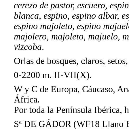
cerezo de pastor, escuero, espi
blanca, espino, espino albar, e
espino majoleto, espino majuelo,
majolero, majoleto, majuelo, m
vizcoba
.
Orlas de bosques, claros, setos, 
0-2200 m. II-VII(X).
W y C de Europa, Cáucaso, An
África.
Por toda la Península Ibérica, 
Sª DE GÁDOR (WF18 Llano B