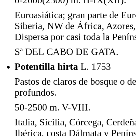
0-2000(2300) m. II-IX(XII).
Euroasiática; gran parte de Eu
Siberia, NW de África, Azores
Dispersa por casi toda la Peníns
Sª DEL CABO DE GATA.
Potentilla hirta
L. 1753
Pastos de claros de bosque o d
profundos.
50-2500 m. V-VIII.
Italia, Sicilia, Córcega, Cerdeñ
Ibérica, costa Dálmata y Penín