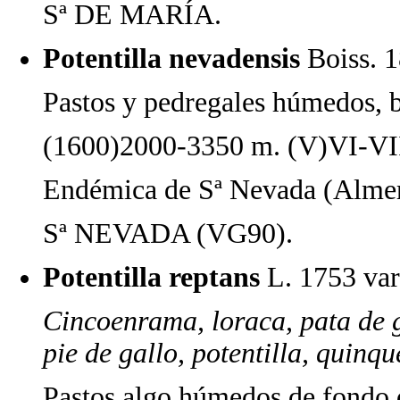
Sª DE MARÍA.
Potentilla nevadensis
Boiss. 
Pastos y pedregales húmedos, b
(1600)2000-3350 m. (V)VI-VI
Endémica de Sª Nevada (Almer
Sª NEVADA (VG90).
Potentilla reptans
L. 1753 var
Cincoenrama, loraca, pata de ga
pie de gallo, potentilla, quinqu
Pastos algo húmedos de fondo d