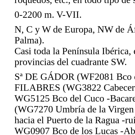
0-2200 m. V-VII.
N, C y W de Europa, NW de Áfr
Palma).
Casi toda la Península Ibérica,
provincias del cuadrante SW.
Sª DE GÁDOR (WF2081 Bco de
FILABRES (WG3822 Cabeceras 
WG5125 Bco del Cuco -Bacar
(WG7270 Umbría de la Virge
hacia el Puerto de la Ragua -r
WG0907 Bco de los Lucas -Ab