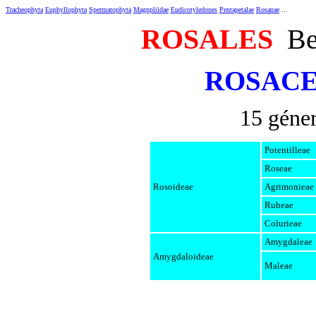
Tracheophyta
Euphyllophyta
Spermatophyta
Magnpliidae
Eudicotyledones
Pentapetalae
Rosanae
...
ROSALES
Ber
ROSAC
15 géner
Potentilleae
Roseae
Rosoideae
Agrimonieae
Rubeae
Colurieae
Amygdaleae
Amygdaloideae
Maleae