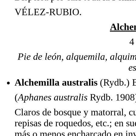
VÉLEZ-RUBIO.
Alche
4
Pie de león, alquemila, alquimi
e
Alchemilla australis
(Rydb.) 
(
Aphanes australis
Rydb. 1908
Claros de bosque y matorral, cu
repisas de roquedos, etc.; en s
más o menos encharcado en invi