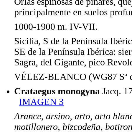
Orlas espinosas de pinares, quej
principalmente en suelos profun
1000-1900 m. IV-VII.
Sicilia, S de la Península Ibér
SE de la Península Ibérica: sie
Sagra, del Gigante, pico Revol
VÉLEZ-BLANCO (WG87 Sª del
Crataegus monogyna
Jacq.
IMAGEN 3
Arance, arsino, arto, arto blan
motillonero, bizcodeña, botiro