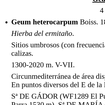
4
Geum heterocarpum
Boiss. 1
Hierba del ermitaño
.
Sitios umbrosos (con frecuenci
calizas.
1300-2020 m. V-VII.
Circunmediterránea de área dis
En puntos diversos del E de la 
Sª DE GÁDOR (WF1289 El Púl
Parra 1530 m). Sª DE MARÍA 