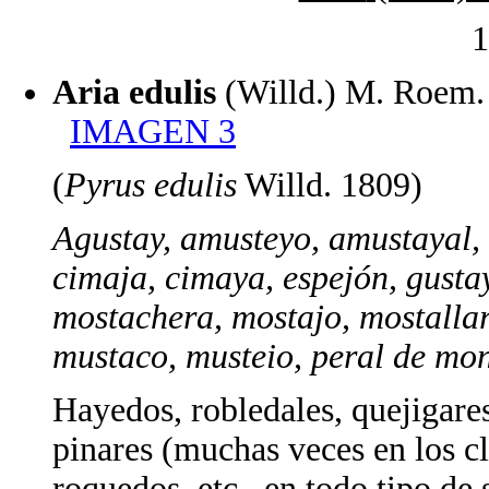
1
Aria edulis
(Willd.) M. Roe
IMAGEN 3
(
Pyrus edulis
Willd. 1809)
Agustay, amusteyo, amustayal, a
cimaja, cimaya, espejón, gusta
mostachera, mostajo, mostallar
mustaco, musteio, peral de mon
Hayedos, robledales, quejigares
pinares (muchas veces en los cl
roquedos, etc., en todo tipo de 