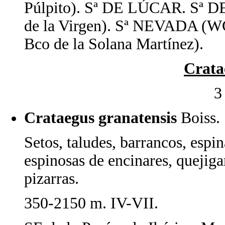
Púlpito). Sª DE LÚCAR. Sª 
de la Virgen). Sª NEVADA (
Bco de la Solana Martínez).
Crata
3
Crataegus granatensis
Boiss
Setos, taludes, barrancos, espi
espinosas de encinares, quejigar
pizarras.
350-2150 m. IV-VII.