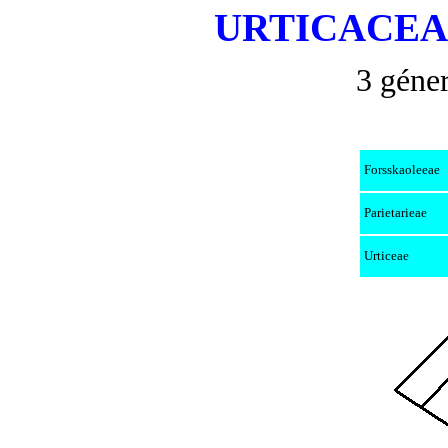
URTICACEA
3 géner
Forsskaoleeae
Parietarieae
Urticeae