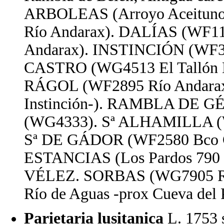
ARBOLEAS (Arroyo Aceitun
Río Andarax). DALÍAS (WF1
Andarax). INSTINCIÓN (WF3
CASTRO (WG4513 El Tallón 
RÁGOL (WF2895 Río Andarax;
Instinción-). RAMBLA DE 
(WG4333). Sª ALHAMILLA (WF
Sª DE GÁDOR (WF2580 Bco Ca
ESTANCIAS (Los Pardos 790
VÉLEZ. SORBAS (WG7905 Río
Río de Aguas -prox Cueva del 
Parietaria lusitanica
L. 1753 