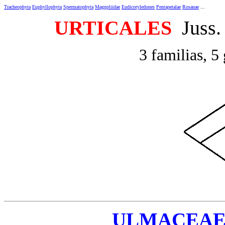
Tracheophyta
Euphyllophyta
Spermatophyta
Magnpliidae
Eudicotyledones
Pentapetalae
Rosanae
...
URTICALES
Juss. 
3 familias, 5
ULMACEA