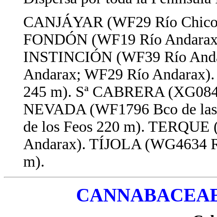
CANJÁYAR (WF29 Río Chico)
FONDÓN (WF19 Río Andarax)
INSTINCIÓN (WF39 Río And
Andarax; WF29 Río Andarax)
245 m). Sª CABRERA (XG0845 
NEVADA (WF1796 Bco de las
de los Feos 220 m). TERQUE 
Andarax). TÍJOLA (WG4634 Rí
m).
CANNABACEA