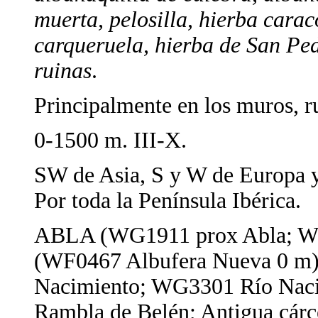
muerta, pelosilla, hierba carac
carqueruela, hierba de San Ped
ruinas
.
Principalmente en los muros, rud
0-1500 m. III-X.
SW de Asia, S y W de Europa y
Por toda la Península Ibérica.
ABLA (WG1911 prox Abla; W
(WF0467 Albufera Nueva 0 
Nacimiento; WG3301 Río Na
Rambla de Belén; Antigua cárce