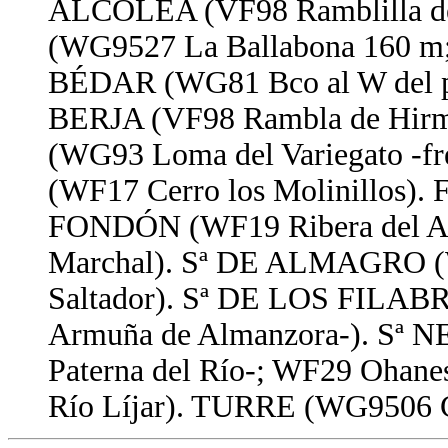
ALCOLEA (VF98 Ramblilla de
(WG9527 La Ballabona 160 m
BÉDAR (WG81 Bco al W del pu
BERJA (VF98 Rambla de H
(WG93 Loma del Variegato -fr
(WF17 Cerro los Molinillos)
FONDÓN (WF19 Ribera del A
Marchal). Sª DE ALMAGRO (W
Saltador). Sª DE LOS FILABR
Armuña de Almanzora-). Sª N
Paterna del Río-; WF29 Ohan
Río Líjar). TURRE (WG9506 Co