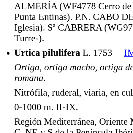
ALMERÍA (WF4778 Cerro de S
Punta Entinas). P.N. CABO 
Iglesia). Sª CABRERA (WG9707
Turre-).
Urtica pilulifera
L. 1753
I
Ortiga, ortiga macho, ortiga de 
romana
.
Nitrófila, ruderal, viaria, en c
0-1000 m. II-IX.
Región Mediterránea, Oriente 
C, NE y S de la Península Ibéri