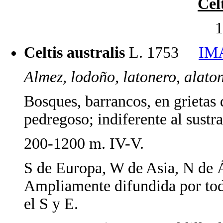
Cel
1
Celtis australis
L. 1753
IM
Almez, lodoño, latonero, alato
Bosques, barrancos, en grietas d
pedregoso; indiferente al sustra
200-1200 m. IV-V.
S de Europa, W de Asia, N de Á
Ampliamente difundida por toda
el S y E.