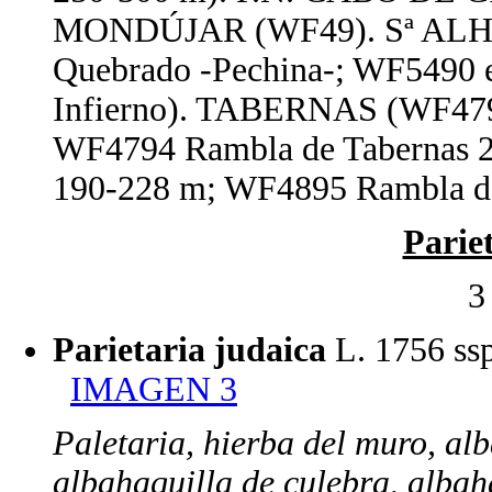
MONDÚJAR (WF49). Sª ALHA
Quebrado -Pechina-; WF5490 en
Infierno). TABERNAS (WF479
WF4794 Rambla de Tabernas 
190-228 m; WF4895 Rambla de
Parie
3
Parietaria judaica
L. 1756 ss
IMAGEN 3
Paletaria, hierba del muro, al
albahaquilla de culebra, albaha