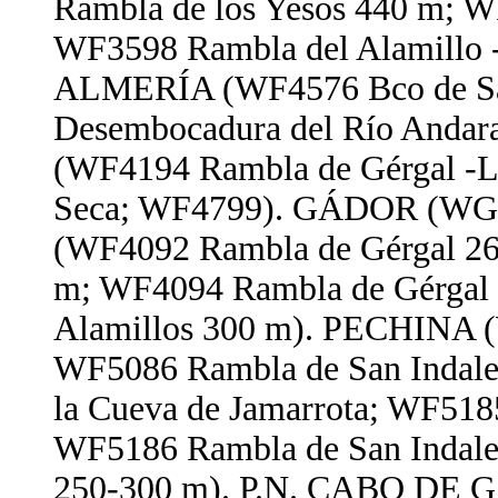
Rambla de los Yesos 440 m; W
WF3598 Rambla del Alamillo -
ALMERÍA (WF4576 Bco de Sa
Desembocadura del Río And
(WF4194 Rambla de Gérgal -L
Seca; WF4799). GÁDOR (WG4
(WF4092 Rambla de Gérgal 26
m; WF4094 Rambla de Gérgal 
Alamillos 300 m). PECHINA (
WF5086 Rambla de San Indale
la Cueva de Jamarrota; WF518
WF5186 Rambla de San Indale
250-300 m). P.N. CABO DE 