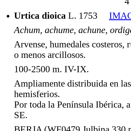
4
Urtica dioica
L. 1753
IMA
Achum, achume, achune, ordiga
Arvense, humedales costeros, ru
o menos arcillosos.
100-2500 m. IV-IX.
Ampliamente distribuida en las
hemisferios.
Por toda la Península Ibérica, 
SE.
BERJA (WF0479 Julbina 330