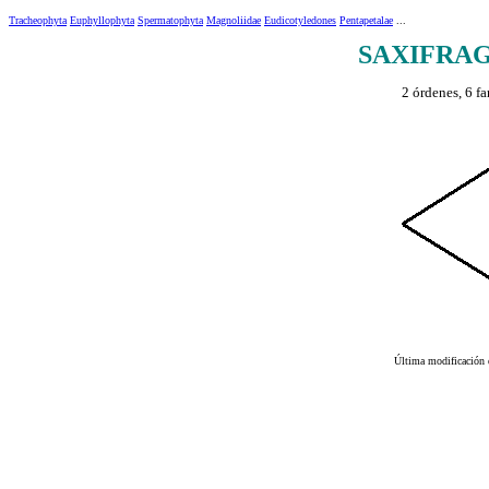
Tracheophyta
Euphyllophyta
Spermatophyta
Magnoliidae
Eudicotyledones
Pentapetalae
...
SAXIFRA
2 órdenes, 6 fa
Última modificació